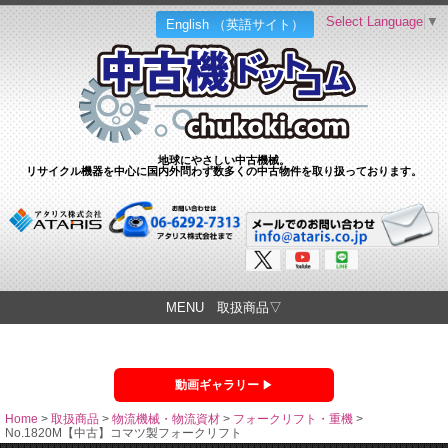
Select Language
▼
English （英語サイト）
地球にやさしい中古機械。
リサイクル機器を中心に国内外問わず数多くの中古物件を取り扱っております。
MENU 取扱商品▽
動画ギャラリー
Home
>
取扱商品
>
物流機械・物流資材
>
フォークリフト・重機
>
No.1820M【中古】コマツ製フォークリフト