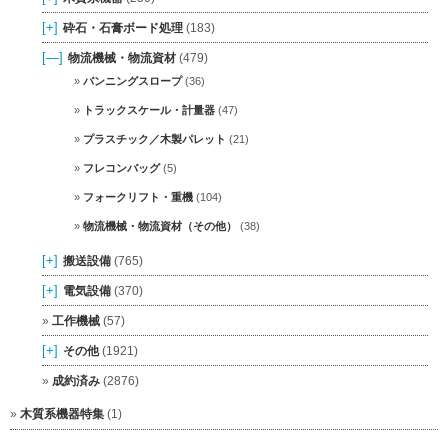
[+]
砕石・石膏ボード処理
(183)
[—]
物流機械・物流資材
(479)
バンニングスロープ
(36)
トラックスケール・計量器
(47)
プラスチック／木製パレット
(21)
フレコンバッグ
(5)
フォークリフト・重機
(104)
物流機械・物流資材（その他）
(38)
[+]
搬送設備
(765)
[+]
電気設備
(370)
工作機械
(57)
[+]
その他
(1921)
成約済み
(2876)
木質系機器特集
(1)