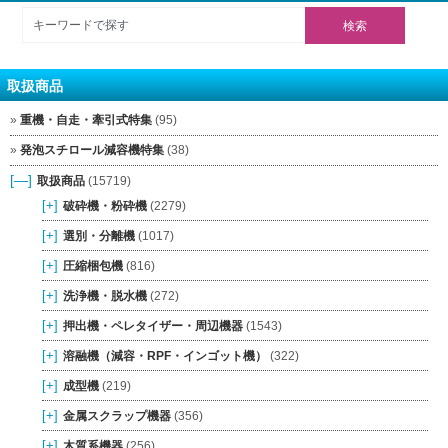
取扱商品
重機・自走・牽引式特集
(95)
発泡スチロール減容機特集
(38)
[—]
取扱商品
(15719)
[+]
破砕機・粉砕機
(2279)
[+]
選別・分離機
(1017)
[+]
圧縮梱包機
(816)
[+]
洗浄機・脱水機
(272)
[+]
押出機・ペレタイザー・周辺機器
(1543)
[+]
溶融機（減容・RPF・インゴット機）
(322)
[+]
成型機
(219)
[+]
金属スクラップ機器
(356)
[+]
木質系機器
(256)