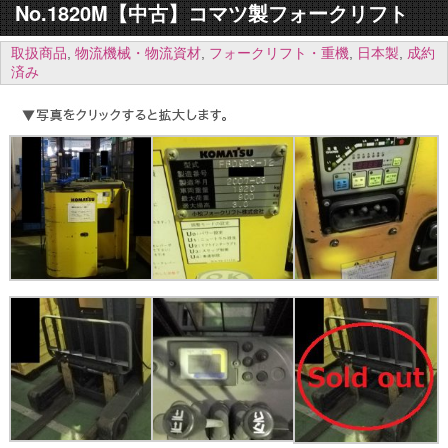
No.1820M【中古】コマツ製フォークリフト
取扱商品
,
物流機械・物流資材
,
フォークリフト・重機
,
日本製
,
成約
済み