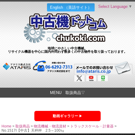
Select Language
▼
English （英語サイト）
地球にやさしい中古機械。
リサイクル機器を中心に国内外問わず数多くの中古物件を取り扱っております。
MENU 取扱商品▽
動画ギャラリー
Home
>
取扱商品
>
物流機械・物流資材
>
トラックスケール・計量器
>
No.1517I【中古】天秤秤 2.5～100㎏