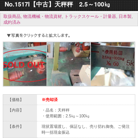
No.1517I【中古】天秤秤 2.5～100㎏
取扱商品
,
物流機械・物流資材
,
トラックスケール・計量器
,
日本製
,
成約済み
【価格】
※売却済
【内容】
・品名：天秤秤
・使用範囲：2.5㎏～100㎏
【条件】
現状置場渡し、保証なし、売り切れ御免、ご発注
時一括現金振込