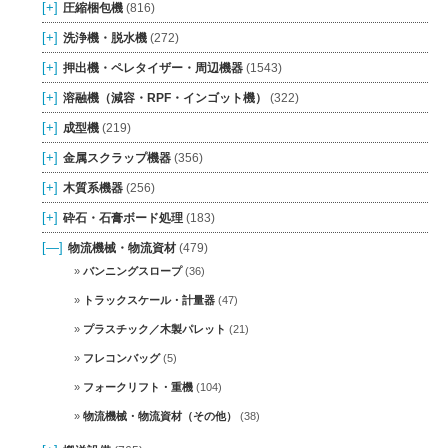
[+]
圧縮梱包機
(816)
[+]
洗浄機・脱水機
(272)
[+]
押出機・ペレタイザー・周辺機器
(1543)
[+]
溶融機（減容・RPF・インゴット機）
(322)
[+]
成型機
(219)
[+]
金属スクラップ機器
(356)
[+]
木質系機器
(256)
[+]
砕石・石膏ボード処理
(183)
[—]
物流機械・物流資材
(479)
バンニングスロープ
(36)
トラックスケール・計量器
(47)
プラスチック／木製パレット
(21)
フレコンバッグ
(5)
フォークリフト・重機
(104)
物流機械・物流資材（その他）
(38)