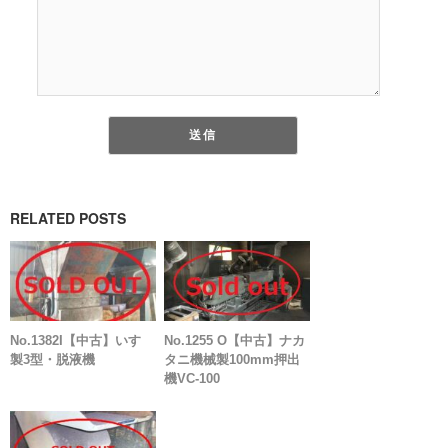
RELATED POSTS
No.1382I【中古】いすゞ
No.1255 O【中古】ナカ
製3型・脱液機
タニ機械製100mm押出
機VC-100