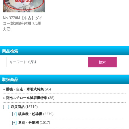
No.3778M【中古】ダイ
コー製1軸粉砕機 7.5馬
力②
商品検索
取扱商品
重機・自走・牽引式特集
(95)
発泡スチロール減容機特集
(38)
[—]
取扱商品
(15719)
[+]
破砕機・粉砕機
(2279)
[+]
選別・分離機
(1017)