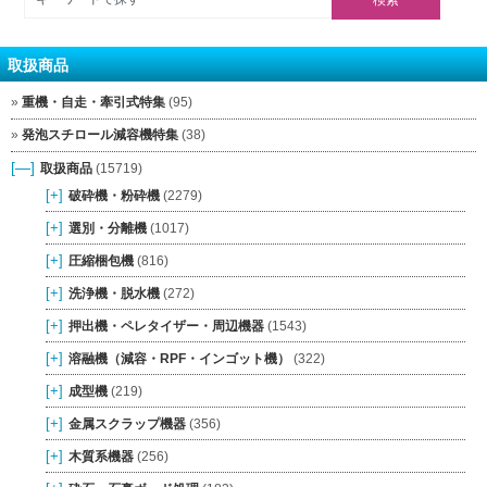
取扱商品
重機・自走・牽引式特集
(95)
発泡スチロール減容機特集
(38)
[—]
取扱商品
(15719)
[+]
破砕機・粉砕機
(2279)
[+]
選別・分離機
(1017)
[+]
圧縮梱包機
(816)
[+]
洗浄機・脱水機
(272)
[+]
押出機・ペレタイザー・周辺機器
(1543)
[+]
溶融機（減容・RPF・インゴット機）
(322)
[+]
成型機
(219)
[+]
金属スクラップ機器
(356)
[+]
木質系機器
(256)