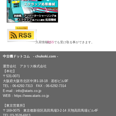
入荷情報は
RSS
でも受け取る事ができます。
中古機ドットコム - chukoki.com -
運営会社 アタリス株式会社
【本社】
〒531-0071
大阪府大阪市北区中津1-18-18 若杉ビル9F
TEL：
06-6292-7313
FAX：06-6292-7314
E-mail：
info@ataris.co.jp
WEB：
https://www.ataris.co.jp
【東京営業所】
〒169-0075 東京都新宿区高田馬場3-2-14 天翔高田馬場ビル4F
TEL:03-3528-6913