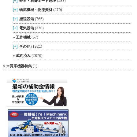
[+]
砕石・石膏ボード処理
(183)
[+]
物流機械・物流資材
(479)
[+]
搬送設備
(765)
[+]
電気設備
(370)
工作機械
(57)
[+]
その他
(1921)
成約済み
(2876)
木質系機器特集
(1)