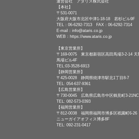
運営会社 アタリス株式会社
【本社】
〒531-0071
大阪府大阪市北区中津1-18-18 若杉ビル9F
TEL：
06-6292-7313
FAX：06-6292-7314
E-mail：
info@ataris.co.jp
WEB：
https://www.ataris.co.jp
【東京営業所】
〒169-0075 東京都新宿区高田馬場3-2-14 
馬場ビル4F
TEL:03-3528-6913
【静岡営業所】
〒425-0028 静岡県焼津市駅北1丁目8-7
TEL: 054-637-9361
【広島営業所】
〒730-0045 広島県広島市中区鶴見町3-21N
TEL: 082-573-0393
【福岡営業所】
〒812-0038 福岡県福岡市博多区祇園町6-26
ニューガイアオフィス博多8F
TEL: 092-231-0417