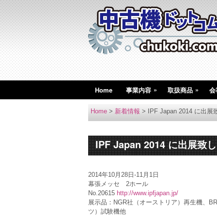
»
»
Home
事業内容
取扱商品
会
Home
>
新着情報
>
IPF Japan 2014 に
IPF Japan 2014 に出展致
2014年10月28日-11月1日
幕張メッセ 2ホール
No.20615
http://www.ipfjapan.jp/
展示品：NGR社（オーストリア）再生機、BRI
ツ）試験機他