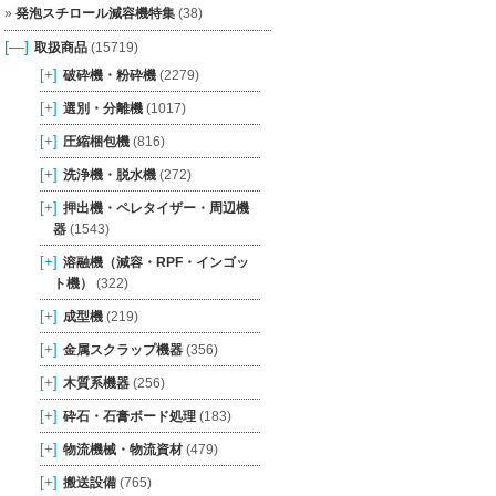
発泡スチロール減容機特集
(38)
[—]
取扱商品
(15719)
[+]
破砕機・粉砕機
(2279)
[+]
選別・分離機
(1017)
[+]
圧縮梱包機
(816)
[+]
洗浄機・脱水機
(272)
[+]
押出機・ペレタイザー・周辺機
器
(1543)
[+]
溶融機（減容・RPF・インゴッ
ト機）
(322)
[+]
成型機
(219)
[+]
金属スクラップ機器
(356)
[+]
木質系機器
(256)
[+]
砕石・石膏ボード処理
(183)
[+]
物流機械・物流資材
(479)
[+]
搬送設備
(765)