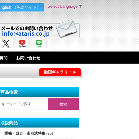
Select Language
▼
English （英語サイト）
質問
お問い合わせ
動画ギャラリー
商品検索
取扱商品
重機・自走・牽引式特集
(95)