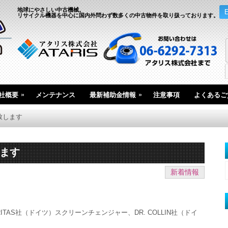
地球にやさしい中古機械。
リサイクル機器を中心に国内外問わず数多くの中古物件を取り扱っております。
»
»
社概要
メンテナンス
最新補助金情報
注意事項
よくあるご
出展致します
します
新着情報
TAS社（ドイツ）スクリーンチェンジャー、DR. COLLIN社（ドイ