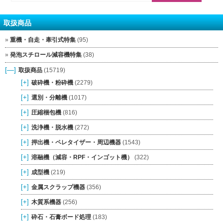
取扱商品
重機・自走・牽引式特集
(95)
発泡スチロール減容機特集
(38)
[—]
取扱商品
(15719)
[+]
破砕機・粉砕機
(2279)
[+]
選別・分離機
(1017)
[+]
圧縮梱包機
(816)
[+]
洗浄機・脱水機
(272)
[+]
押出機・ペレタイザー・周辺機器
(1543)
[+]
溶融機（減容・RPF・インゴット機）
(322)
[+]
成型機
(219)
[+]
金属スクラップ機器
(356)
[+]
木質系機器
(256)
[+]
砕石・石膏ボード処理
(183)