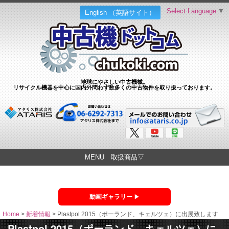
Select Language
▼
English （英語サイト）
地球にやさしい中古機械。
リサイクル機器を中心に国内外問わず数多くの中古物件を取り扱っております。
MENU 取扱商品▽
動画ギャラリー
Home
>
新着情報
>
Plastpol 2015（ポーランド、キェルツェ）に出展致します
Plastpol 2015（ポーランド、キェルツェ）に